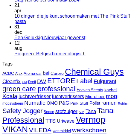
reacties
21
op
apr
Dag
10 dingen die je kunt schoonmaken met The Pink Stuff
van
Geen
pasta
de
reacties
31
op
schoonmaak
dec
10
2024
Geen
Een Gelukkig Nieuwjaar gewenst
dingen
reacties
12
die
op
aug
je
Een
Geen
Polgreen: Belgisch en ecologisch
kunt
Gelukkig
reacties
Tags
schoonmaken
Nieuwjaar
op
met
Chemical Guys
gewenst
Polgreen:
bsi
ACDC
Carpro
Aroma car
Ajax
The
Belgisch
ETTORE
Fabel
Pink
en
Fulgurant
DW
Cleanfix
Dreft
CM
Stuff
ecologisch
green care professional
kachel
Heaven Scents
pasta
Koala
mop
luchtverfrisser
luchtverfrissers
Microfiber
Numatic
ramen
P&G
OMO
Pink Stuff
Pollet
mopsysteem
Robijn
Tana
Safety Jogger
stofzuiger
Tana
Sence
Sun
Vermop
Professional
TTS
Uriwave
VIKAN
VILEDA
werkschoen
wasmiddel