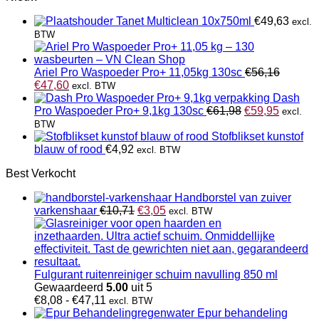
Tanet Multiclean 10x750ml
€
49,63
excl.
BTW
Ariel Pro Waspoeder Pro+ 11,05kg 130sc
€
56,16
Oorspronkelijke
Huidige
€
47,60
excl. BTW
prijs
prijs
Dash
was:
is:
Oorspronkelijk
Huidige
Pro Waspoeder Pro+ 9,1kg 130sc
€
61,98
€
59,95
excl.
€56,16.
€47,60.
prijs
prijs
BTW
was:
is:
Stofblikset kunstof
€61,98.
€59,95.
blauw of rood
€
4,92
excl. BTW
Best Verkocht
Handborstel van zuiver
Oorspronkelijke
Huidige
varkenshaar
€
10,71
€
3,05
excl. BTW
prijs
prijs
was:
is:
€10,71.
€3,05.
Fulgurant ruitenreiniger schuim navulling 850 ml
Gewaardeerd
5.00
uit 5
Prijsklasse:
€
8,08
-
€
47,11
excl. BTW
€8,08
Epur behandeling