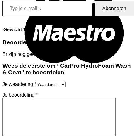
Typ je e-mail...
M
Abonneren
Gewicht
1000 g
Beoordelingen
Er zijn nog geen beoordelingen.
Wees de eerste om “CarPro HydroFoam Wash
& Coat” te beoordelen
Je waardering
*
Je beoordeling
*