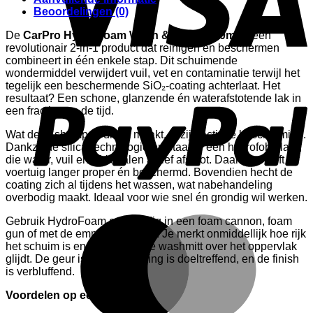
Beoordelingen (0)
De
CarPro HydroFoam Wash & Coat 1000ml
is een
revolutionair 2-in-1 product dat reinigen en beschermen
combineert in één enkele stap. Dit schuimende
wondermiddel verwijdert vuil, vet en contaminatie terwijl het
P
tegelijk een beschermende SiO₂-coating achterlaat. Het
resultaat? Een schone, glanzende én waterafstotende lak in
een fractie van de tijd.
Wat deze shampoo uniek maakt, is zijn actieve bescherming.
Dankzij de silica-technologie ontstaat er een hydrofobe laag
die water, vuil en UV-stralen actief afstoot. Daardoor blijft je
voertuig langer proper én beschermd. Bovendien hecht de
coating zich al tijdens het wassen, wat nabehandeling
overbodig maakt. Ideaal voor wie snel én grondig wil werken.
M
Gebruik HydroFoam eenvoudig in een foam cannon, foam
gun of met de emmer-methode. Je merkt onmiddellijk hoe rijk
het schuim is en hoe soepel je washmitt over het oppervlak
glijdt. De geur is fris, de werking is doeltreffend, en de finish
is verbluffend.
Voordelen op een rij: