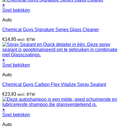
+
Dit
Snel bekijken
product
Auto
heeft
meerdere
Chemical Guys Signature Series Glass Cleaner
variaties.
Deze
€
14,95
excl. BTW
optie
kan
gekozen
worden
+
op
Snel bekijken
de
productpagina
Auto
Chemical Guys Carbon Flex Vitalize Spray Sealant
€
23,93
excl. BTW
+
Snel bekijken
Auto