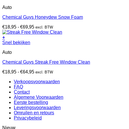
product
de
Auto
heeft
productpagina
meerdere
Chemical Guys Honeydew Snow Foam
variaties.
Deze
Prijsklasse:
€
18,95
-
€
69,95
excl. BTW
optie
€18,95
kan
tot
+
gekozen
Dit
€69,95
Snel bekijken
worden
product
op
Auto
heeft
de
meerdere
productpagina
Chemical Guys Streak Free Window Clean
variaties.
Deze
Prijsklasse:
€
18,95
-
€
64,95
excl. BTW
optie
€18,95
kan
Verkoopsvoorwaarden
tot
gekozen
FAQ
€64,95
worden
Contact
op
Algemene Voorwaarden
de
Eerste bestelling
productpagina
Leveringsvoorwaarden
Omruilen en retours
Privacybeleid
Nieuw