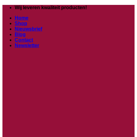
Ga
Wij leveren kwaliteit producten!
naar
Home
inhoud
Shop
Nieuwsbrief
Blog
Contact
Newsletter