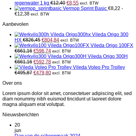
tot
Oorspronkelijke
Huidige
regenwater 1 kg
€
12,40
€
8,55
excl. BTW
€47,11
prijs
prijs
Vermop Sprint Basic
€
8,22
-
Prijsklasse:
was:
is:
€
12,38
excl. BTW
€8,22
€12,40.
€8,55.
Aanbevolen
tot
€12,38
Vileda Origo 300
Oorspronkelijke
Huidige
HX
€
826,45
€
804,84
excl. BTW
prijs
prijs
Vileda Origo 100FX
Oorspronkelijke
was:
Huidige
is:
€
661,16
€
596,74
excl. BTW
prijs
€826,45.
prijs
€804,84.
Vileda Origo 300H
was:
Oorspronkelijke
is:
Huidige
€
661,16
€
592,78
excl. BTW
€661,16.
prijs
€596,74.
prijs
Vileda Voleo Pro Trolley
was:
Oorspronkelijke
is:
Huidige
€
495,87
€
479,80
excl. BTW
€661,16.
prijs
€592,78.
prijs
Over ons
was:
is:
€495,87.
€479,80.
Lorem ipsum dolor sit amet, consectetuer adipiscing elit, sed
diam nonummy nibh euismod tincidunt ut laoreet dolore
magna aliquam erat volutpat.
Nieuwsberichten
20
jun
Geen
Dag van de schoonmaak 2024