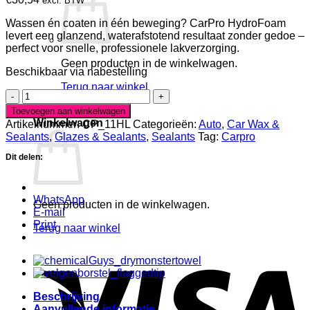
excl. BTW
Wassen én coaten in één beweging? CarPro HydroFoam
levert een glanzend, waterafstotend resultaat zonder gedoe –
perfect voor snelle, professionele lakverzorging.
Geen producten in de winkelwagen.
Beschikbaar via nabestelling
Terug naar winkel
CarPro
HydroFoam
0
Toevoegen aan winkelwagen
Wash
Winkelwagen
Artikelnummer:
CP_11HL
Categorieën:
Auto
,
Car Wax &
&
Sealants
,
Glazes & Sealants
,
Sealants
Tag:
Carpro
Coat
aantal
Dit delen:
WhatsApp
Geen producten in de winkelwagen.
E-mail
Print
Terug naar winkel
V
Beschrijving
Aanvullende informatie