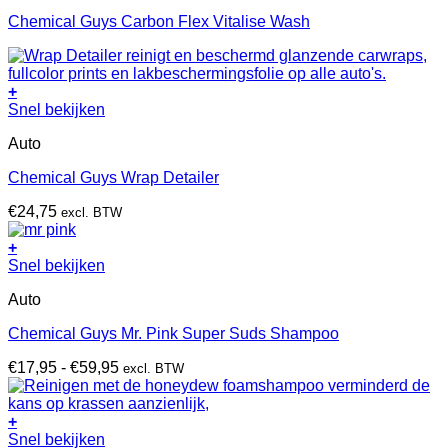
Chemical Guys Carbon Flex Vitalise Wash
+
Snel bekijken
Auto
Chemical Guys Wrap Detailer
€
24,75
excl. BTW
+
Dit
Snel bekijken
product
Auto
heeft
meerdere
Chemical Guys Mr. Pink Super Suds Shampoo
variaties.
Deze
Prijsklasse:
€
17,95
-
€
59,95
excl. BTW
optie
€17,95
kan
tot
gekozen
€59,95
+
worden
Dit
Snel bekijken
op