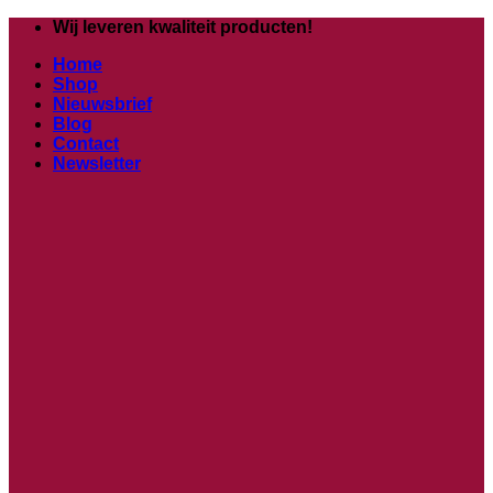
Ga
Wij leveren kwaliteit producten!
naar
Home
inhoud
Shop
Nieuwsbrief
Blog
Contact
Newsletter