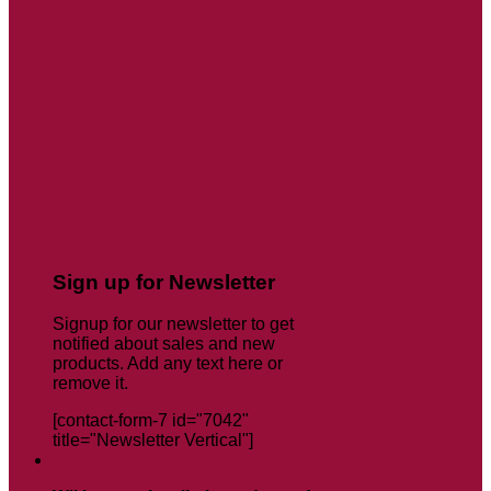
Sign up for Newsletter
Signup for our newsletter to get
notified about sales and new
products. Add any text here or
remove it.
[contact-form-7 id="7042"
title="Newsletter Vertical"]