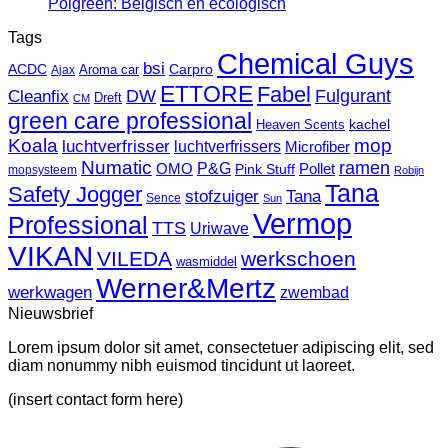
je
Een
Geen
Polgreen: Belgisch en ecologisch
kunt
Gelukkig
reacties
Tags
schoonmaken
Nieuwjaar
op
met
Chemical Guys
gewenst
Polgreen:
bsi
ACDC
Carpro
Aroma car
Ajax
The
Belgisch
ETTORE
Fabel
Pink
en
Fulgurant
DW
Cleanfix
Dreft
CM
Stuff
ecologisch
green care professional
kachel
Heaven Scents
pasta
Koala
mop
luchtverfrisser
luchtverfrissers
Microfiber
Numatic
ramen
P&G
OMO
Pink Stuff
Pollet
mopsysteem
Robijn
Tana
Safety Jogger
stofzuiger
Tana
Sence
Sun
Vermop
Professional
TTS
Uriwave
VIKAN
VILEDA
werkschoen
wasmiddel
Werner&Mertz
werkwagen
zwembad
Nieuwsbrief
Lorem ipsum dolor sit amet, consectetuer adipiscing elit, sed
diam nonummy nibh euismod tincidunt ut laoreet.
(insert contact form here)
V