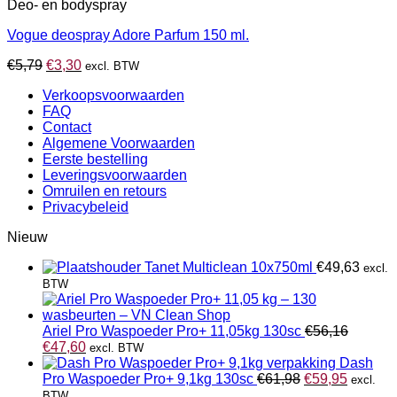
Deo- en bodyspray
Vogue deospray Adore Parfum 150 ml.
Oorspronkelijke
Huidige
€
5,79
€
3,30
excl. BTW
prijs
prijs
Verkoopsvoorwaarden
was:
is:
FAQ
€5,79.
€3,30.
Contact
Algemene Voorwaarden
Eerste bestelling
Leveringsvoorwaarden
Omruilen en retours
Privacybeleid
Nieuw
Tanet Multiclean 10x750ml
€
49,63
excl.
BTW
Ariel Pro Waspoeder Pro+ 11,05kg 130sc
€
56,16
Oorspronkelijke
Huidige
€
47,60
excl. BTW
prijs
prijs
Dash
was:
is:
Oorspronkelijk
Huidige
Pro Waspoeder Pro+ 9,1kg 130sc
€
61,98
€
59,95
excl.
€56,16.
€47,60.
prijs
prijs
BTW