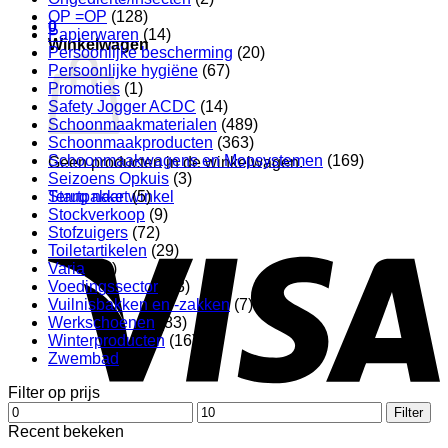
OP =OP
(128)
0
Papierwaren
(14)
Winkelwagen
Persoonlijke bescherming
(20)
Persoonlijke hygiëne
(67)
Promoties
(1)
Safety Jogger ACDC
(14)
Schoonmaakmaterialen
(489)
Schoonmaakproducten
(363)
Schoonmaakwagens en Mopsystemen
(169)
Geen producten in de winkelwagen.
Seizoens Opkuis
(3)
Terug naar winkel
Startpakket
(5)
Stockverkoop
(9)
V
Stofzuigers
(72)
Toiletartikelen
(29)
Varia
(12)
Voedingssector
(43)
Vuilnisbakken en -zakken
(7)
Werkschoenen
(83)
Winterproducten
(16)
Zwembad
(21)
Filter op prijs
Min.
Max.
Filter
prijs
prijs
P
Recent bekeken