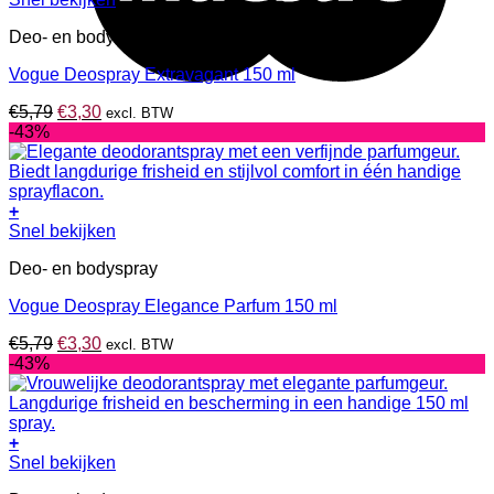
Deo- en bodyspray
Vogue Deospray Extravagant 150 ml
Oorspronkelijke
Huidige
€
5,79
€
3,30
excl. BTW
prijs
prijs
-43%
was:
is:
€5,79.
€3,30.
+
Snel bekijken
Deo- en bodyspray
Vogue Deospray Elegance Parfum 150 ml
Oorspronkelijke
Huidige
€
5,79
€
3,30
excl. BTW
prijs
prijs
-43%
was:
is:
€5,79.
€3,30.
+
Snel bekijken