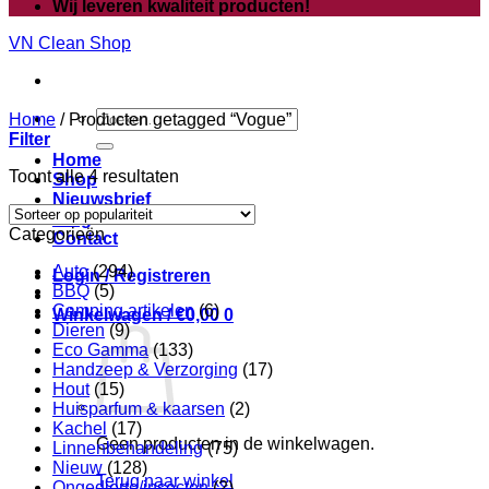
Wij leveren kwaliteit producten!
VN Clean Shop
Zoeken
Home
/
Producten getagged “Vogue”
naar:
Filter
Home
Gesorteerd
Toont alle 4 resultaten
Shop
op
Nieuwsbrief
populariteit
Blog
Categorieën
Contact
Auto
(294)
Login / Registreren
BBQ
(5)
Camping artikelen
(6)
Winkelwagen /
€
0,00
0
Dieren
(9)
Eco Gamma
(133)
Handzeep & Verzorging
(17)
Hout
(15)
Huisparfum & kaarsen
(2)
Kachel
(17)
Geen producten in de winkelwagen.
Linnenbehandeling
(75)
Nieuw
(128)
Terug naar winkel
Ongedierte/insecten
(2)