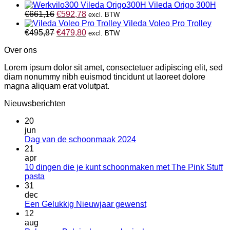
prijs
€826,45.
prijs
€804,84.
Vileda Origo 300H
was:
Oorspronkelijke
is:
Huidige
€
661,16
€
592,78
excl. BTW
€661,16.
prijs
€596,74.
prijs
Vileda Voleo Pro Trolley
was:
Oorspronkelijke
is:
Huidige
€
495,87
€
479,80
excl. BTW
€661,16.
prijs
€592,78.
prijs
Over ons
was:
is:
€495,87.
€479,80.
Lorem ipsum dolor sit amet, consectetuer adipiscing elit, sed
diam nonummy nibh euismod tincidunt ut laoreet dolore
magna aliquam erat volutpat.
Nieuwsberichten
20
jun
Geen
Dag van de schoonmaak 2024
reacties
21
op
apr
Dag
10 dingen die je kunt schoonmaken met The Pink Stuff
van
Geen
pasta
de
reacties
31
op
schoonmaak
dec
10
2024
Geen
Een Gelukkig Nieuwjaar gewenst
dingen
reacties
12
die
op
aug