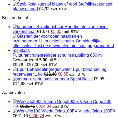
was:
is:
Stofblikset kunstof
€61,98.
€59,95.
blauw of rood
€
4,92
excl. BTW
Best Verkocht
Handborstel van zuiver
Oorspronkelijke
Huidige
varkenshaar
€
10,71
€
3,05
excl. BTW
prijs
prijs
was:
is:
€10,71.
€3,05.
Fulgurant ruitenreiniger schuim navulling 850 ml
Gewaardeerd
5.00
uit 5
Prijsklasse:
€
9,78
-
€
57,00
excl. BTW
€9,78
Epur behandeling
tot
Oorspronkelijke
Huidige
regenwater 1 kg
€
12,40
€
8,55
excl. BTW
€57,00
prijs
prijs
Vermop Sprint Basic
€
9,95
-
Prijsklasse:
was:
is:
€
14,98
excl. BTW
€9,95
€12,40.
€8,55.
Aanbevolen
tot
€14,98
Vileda Origo 300
Oorspronkelijke
Huidige
HX
€
826,45
€
804,84
excl. BTW
prijs
prijs
Vileda Origo 100FX
Oorspronkelijke
was:
Huidige
is:
€
661,16
€
596,74
excl. BTW