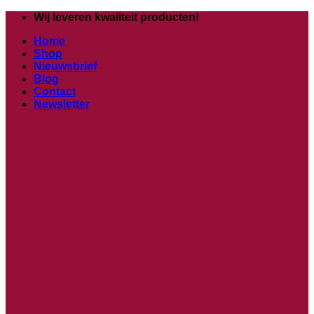
Ga
Wij leveren kwaliteit producten!
naar
Home
inhoud
Shop
Nieuwsbrief
Blog
Contact
Newsletter