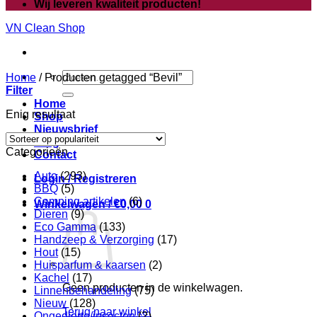
Wij leveren kwaliteit producten!
VN Clean Shop
Zoeken
Home
/
Producten getagged “Bevil”
naar:
Filter
Home
Enig resultaat
Shop
Nieuwsbrief
Blog
Categorieën
Contact
Auto
(293)
Login / Registreren
BBQ
(5)
Camping artikelen
(6)
Winkelwagen /
€
0,00
0
Dieren
(9)
Eco Gamma
(133)
Handzeep & Verzorging
(17)
Hout
(15)
Huisparfum & kaarsen
(2)
Kachel
(17)
Geen producten in de winkelwagen.
Linnenbehandeling
(75)
Nieuw
(128)
Terug naar winkel
Ongedierte/insecten
(2)