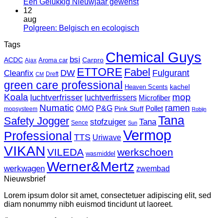
10
2024
Geen
Een Gelukkig Nieuwjaar gewenst
dingen
reacties
12
die
op
aug
je
Een
Geen
Polgreen: Belgisch en ecologisch
kunt
Gelukkig
reacties
Tags
schoonmaken
Nieuwjaar
op
met
Chemical Guys
gewenst
Polgreen:
bsi
ACDC
Carpro
Aroma car
Ajax
The
Belgisch
ETTORE
Fabel
Pink
en
Fulgurant
DW
Cleanfix
Dreft
CM
Stuff
ecologisch
green care professional
kachel
Heaven Scents
pasta
Koala
mop
luchtverfrisser
luchtverfrissers
Microfiber
Numatic
ramen
P&G
OMO
Pink Stuff
Pollet
mopsysteem
Robijn
Tana
Safety Jogger
stofzuiger
Tana
Sence
Sun
Vermop
Professional
TTS
Uriwave
VIKAN
VILEDA
werkschoen
wasmiddel
Werner&Mertz
werkwagen
zwembad
Nieuwsbrief
Lorem ipsum dolor sit amet, consectetuer adipiscing elit, sed
diam nonummy nibh euismod tincidunt ut laoreet.