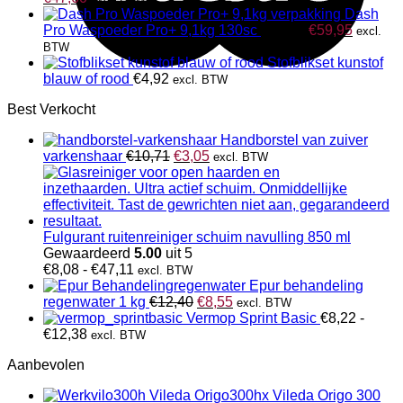
prijs
prijs
Dash
was:
is:
Oorspronkelijk
Huidige
Pro Waspoeder Pro+ 9,1kg 130sc
€
61,98
€
59,95
excl.
€56,16.
€47,60.
prijs
prijs
BTW
was:
is:
Stofblikset kunstof
€61,98.
€59,95.
blauw of rood
€
4,92
excl. BTW
Best Verkocht
Handborstel van zuiver
Oorspronkelijke
Huidige
varkenshaar
€
10,71
€
3,05
excl. BTW
prijs
prijs
was:
is:
€10,71.
€3,05.
Fulgurant ruitenreiniger schuim navulling 850 ml
Gewaardeerd
5.00
uit 5
Prijsklasse:
€
8,08
-
€
47,11
excl. BTW
€8,08
Epur behandeling
tot
Oorspronkelijke
Huidige
regenwater 1 kg
€
12,40
€
8,55
excl. BTW
€47,11
prijs
prijs
Vermop Sprint Basic
€
8,22
-
Prijsklasse:
was:
is:
€
12,38
excl. BTW
€8,22
€12,40.
€8,55.
Aanbevolen
tot
€12,38
Vileda Origo 300