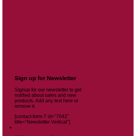
Sign up for Newsletter
Signup for our newsletter to get
notified about sales and new
products. Add any text here or
remove it.
[contact-form-7 id="7042"
title="Newsletter Vertical"]