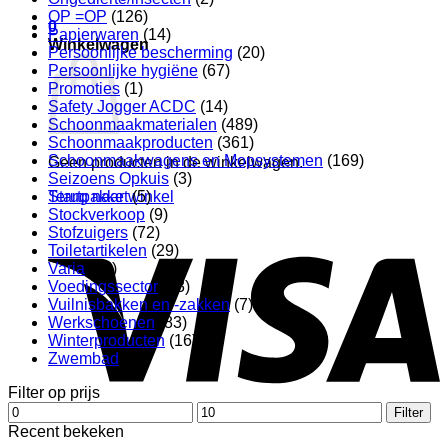
OP =OP
(126)
0
Papierwaren
(14)
Winkelwagen
Persoonlijke bescherming
(20)
Persoonlijke hygiëne
(67)
Promoties
(1)
Safety Jogger ACDC
(14)
Schoonmaakmaterialen
(489)
Schoonmaakproducten
(361)
Schoonmaakwagens en Mopsystemen
(169)
Geen producten in de winkelwagen.
Seizoens Opkuis
(3)
Terug naar winkel
Startpakket
(5)
Stockverkoop
(9)
V
Stofzuigers
(72)
Toiletartikelen
(29)
Varia
(12)
Voedingssector
(43)
Vuilnisbakken en -zakken
(7)
Werkschoenen
(83)
Winterproducten
(16)
Zwembad
(21)
Filter op prijs
Min.
Max.
Filter
prijs
prijs
P
Recent bekeken