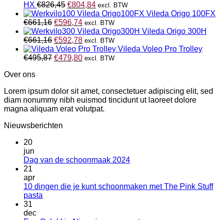
Oorspronkelijke
Huidige
HX
€
826,45
€
804,84
excl. BTW
prijs
prijs
Vileda Origo 100FX
Oorspronkelijke
was:
Huidige
is:
€
661,16
€
596,74
excl. BTW
prijs
€826,45.
prijs
€804,84.
Vileda Origo 300H
was:
Oorspronkelijke
is:
Huidige
€
661,16
€
592,78
excl. BTW
€661,16.
prijs
€596,74.
prijs
Vileda Voleo Pro Trolley
was:
Oorspronkelijke
is:
Huidige
€
495,87
€
479,80
excl. BTW
€661,16.
prijs
€592,78.
prijs
Over ons
was:
is:
€495,87.
€479,80.
Lorem ipsum dolor sit amet, consectetuer adipiscing elit, sed
diam nonummy nibh euismod tincidunt ut laoreet dolore
magna aliquam erat volutpat.
Nieuwsberichten
20
jun
Geen
Dag van de schoonmaak 2024
reacties
21
op
apr
Dag
10 dingen die je kunt schoonmaken met The Pink Stuff
van
Geen
pasta
de
reacties
31
op
schoonmaak
dec